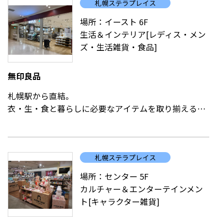
札幌ステラプレイス
時計は低価格品からご用意しております。
場所：イースト 6F
買い替えか、お直しか、お悩みの際はご相談下さい。
生活＆インテリア[レディス・メン
ズ・生活雑貨・食品]
時計ベルトは、4000本を超える店頭在庫から
妥協しない一本をお選び下さい。
無印良品
当店ホームページ gg choice に掲載しております。
ネットで予約、店舗で購入が可能です。
札幌駅から直結。
パソコンやスマホで、じっくり吟味、下調べにご活用
衣・生・食と暮らしに必要なアイテムを取り揃えるこ
下さい。
とが出来る無印良品。
豊富なラインナップの冷凍食品も展開しております。
ZIPPOライターは、プレゼント選びに最適な充実した
セルフレジも導入し、より快適なお買い物をお楽しみ
品揃え。
札幌ステラプレイス
いただけます。
（ZIPPOライターの修理は行っておりません。）
場所：センター 5F
カルチャー＆エンターテインメン
ト[キャラクター雑貨]