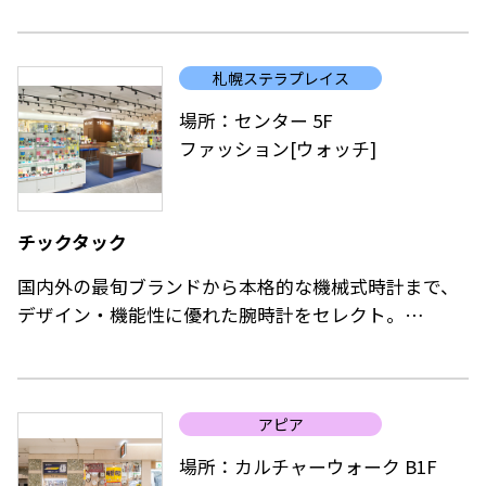
experiment、フットボールをコンセプトに展開する
F.C.Real Bristolの3ブランドをフルラインナップ。
札幌ステラプレイス
場所：センター 5F
ファッション[ウォッチ]
チックタック
国内外の最旬ブランドから本格的な機械式時計まで、
デザイン・機能性に優れた腕時計をセレクト。
人気ブランドの別注モデルやハイブランドのヴィンテ
ージウォッチも豊富に取り揃えています。
「ギフトに腕時計を贈りたいけれど、何を選んでいい
アピア
かわからない」そんな方にもスタッフが一緒にギフト
選びのお手伝いをします。また腕時計の修理・電池交
場所：カルチャーウォーク B1F
換も承っておりますので、他店で購入されたものでも