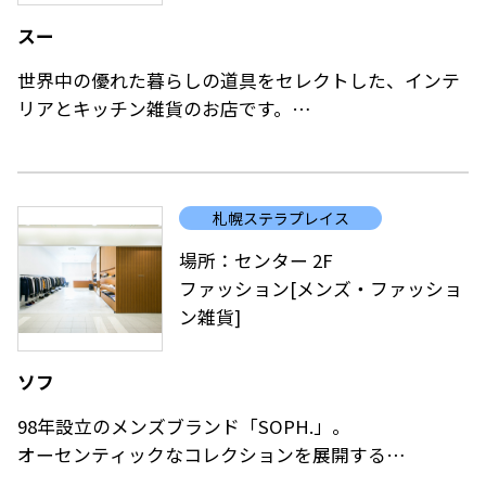
スー
世界中の優れた暮らしの道具をセレクトした、インテ
リアとキッチン雑貨のお店です。
国内外からセレクトしたアイテムを、お部屋に、暮ら
しに、愛着をもって使って頂けるような生活雑貨をお
札幌ステラプレイス
届けします。
豊富なキッチン雑貨の他、インテリアやヴィンテージ
場所：センター 2F
家具など幅広いラインナップ。
ファッション[メンズ・ファッショ
日々の暮らしに取り入れやすいアイテムを揃えていま
ン雑貨]
す。
また、季節に合わせた作家作品のPOP UPも開催しま
ソフ
す。
98年設立のメンズブランド「SOPH.」。
オーセンティックなコレクションを展開する
SOPHNET. 、毎シーズン多彩な変化を見せるuniform