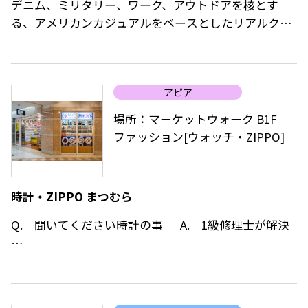
デニム、ミリタリー、ワーク、アウトドアを核とす
る、アメリカンカジュアルをベースとしたリアルクロ
ーズを展開。
そこに1960年～80年代のロックミュージックやアー
ト、ポルノグラフィティ、マスプロダクツといったポ
アピア
ップカルチャーのエッセンスを注入しオリジナリティ
に満ちたファインコレクションを提案しています。
場所：マーケットウォーク B1F
併せて、その世界観をビジュアル化したグラフィック
ファッション[ウォッチ・ZIPPO]
ワークも、ブランドを象徴するひとつとなっておりま
す。
時計・ZIPPO まつむら
Q. 聞いてください時計の事 A. 1級修理士が解決
当店は経験豊富な、1級修理技能士が店頭におります。
時計に関する事、お気軽にお問合せ下さい。
あらゆる時計の電池交換、修理に対応しております。