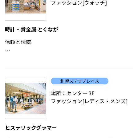
ファッション[ウォッチ]
お気軽にお持ちください。
時計・貴金属 とくなが
信頼と伝統
時計の購入、修理、技術上の相談など様々なことに親
切に対応。
腕時計の電池交換は低価格、短時間でお取り替え。皮
札幌ステラプレイス
バンドは常時定価の半額で提供。
場所：センター 3F
ファッション[レディス・メンズ]
ヒステリックグラマー