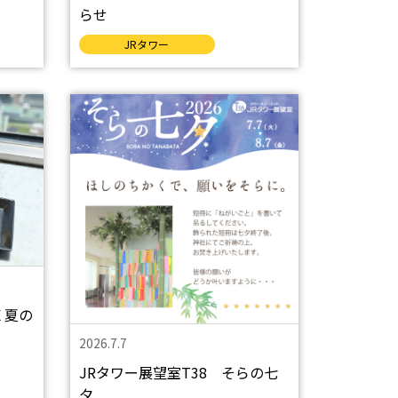
らせ
JRタワー
2026.7.7
JRタワー展望室T38 そらの七
夕