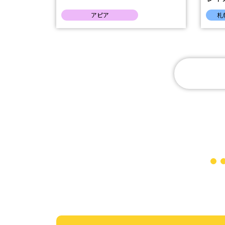
アピア
札