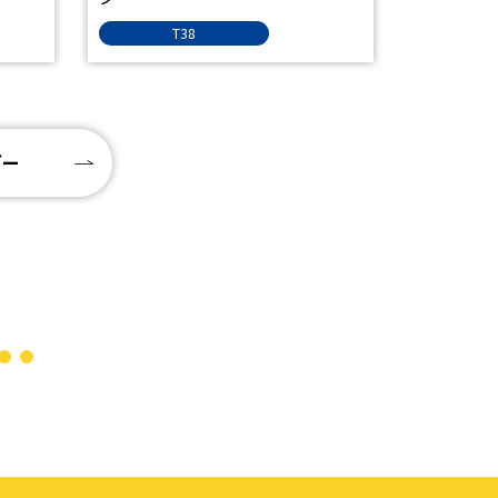
T38
ダー