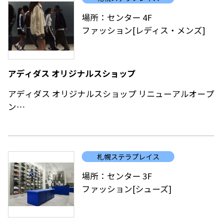
販売する商品は、UGG®を代表するアイコニックなク
場所：センター 4F
ラシックブーツを始め、人気急上昇中のスニーカーや
ファッション[レディス・メンズ]
サンダル、ソックスやハットなどの小物類など、ライ
フスタイルブランドとしてのUGG®を楽しんでいただ
ける幅広い商品展開となっています。
アディダス オリジナルスショップ
アディダス オリジナルスショップ リニューアルオープ
ン
adidas Originalsは、adidasの豊かなスポーツの伝統
にインスピレーションを受け、2001 年に設立されたス
札幌ステラプレイス
トリートスポーツウェアブランドです。
adidasの歴史を継承しながら、スポーツにおける信念
場所：センター 3F
や創造性を、現代のユースカルチャーに反映したプロ
ファッション[シューズ]
ダクトを通じて、ブランドのレガシーを進化させ続け
ています。