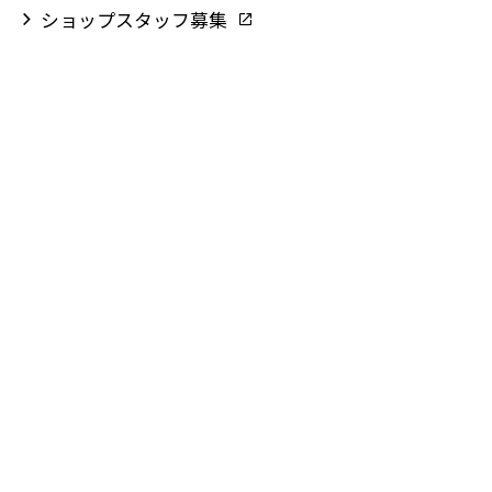
ショップスタッフ募集
JRタワーオフィスプラザさっぽろ
ファーマライズ医療モール札幌
JRタワーホテル日航札幌
大丸札幌店
札幌シネマフロンティア
JR北海道
サイトマップ
ソーシャルメディアポリシー
サイトご利用にあたって
個人情報保護方針