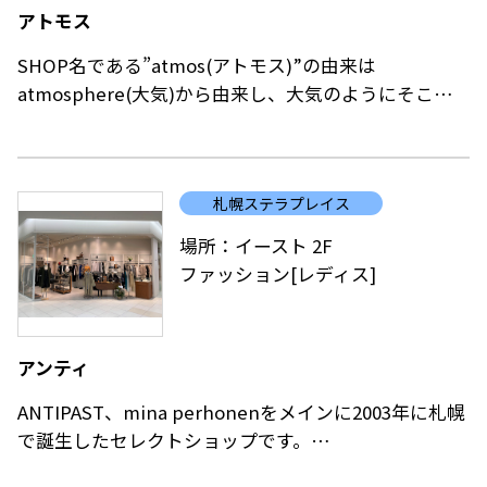
アトモス
SHOP名である”atmos(アトモス)”の由来は
atmosphere(大気)から由来し、大気のようにそこに
あって当然のようなSHOPでありたい。
”atmos”は、2000年、東京・原宿にヘッドショップを
オープン。ファッションとしてのスニーカーをテーマ
札幌ステラプレイス
に、店内はスニーカーウォールを設置。ナショナルブ
ランドとのコラボレーションやエクスクルーシブモデ
場所：イースト 2F
ルをはじめ、最新プロダクトのテストローンチやマー
ファッション[レディス]
ケティングなど、東京のスニーカーカルチャーを世界
に向けて発信しています。
アンティ
ANTIPAST、mina perhonenをメインに2003年に札幌
で誕生したセレクトショップです。
心に留まるマテリアル、温度感のある手刺繡や手染