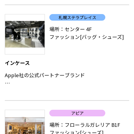
め、毎日でも着たくなる肌が喜ぶ天然素材など、お店
が始まって以来変わらずにご紹介する軸の部分はその
札幌ステラプレイス
ままに、時代の空気を取り込みながら、洗練されたニ
ュートラルな空間で皆様をお待ちしております。
場所：センター 4F
ファッション[バッグ・シューズ]
インケース
Apple社の公式パートナーブランド
97年アメリカで設立。 MacBook、iPadなどの保護、
持ち運びに適したブランドとしてApple社の公認を受
け世界中で展開。
アピア
シンプル、効率的、機敏の要素がデザインに備わって
いるのが特徴です。
場所：フローラルガレリア B1F
ファッション[シューズ]