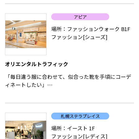
けそうなほど、自信をくれる靴を」をコンセプトに、
フェミニンシックなムードをまとった高感度で高品質
アピア
なシューズを提供するブランド。
場所：ファッションウォーク B1F
ファッション[シューズ]
オリエンタルトラフィック
「毎日違う服に合わせて、似合った靴を手頃にコーデ
ィネートしたい」
他とはちょっと違う、いつでも遊び心のあるデザイン
を提案するレディスシューズショップ。
毎日履くものだからいろいろとこだわって欲しいんで
札幌ステラプレイス
す。履き易いからと言って毎日同じ靴を履きつぶすの
ではなくて、シーンに合わせて楽しく靴選びを！
場所：イースト 1F
サイズは22.0cm～26.0cm（S～LL）まで豊富に展開
ファッション[レディス]