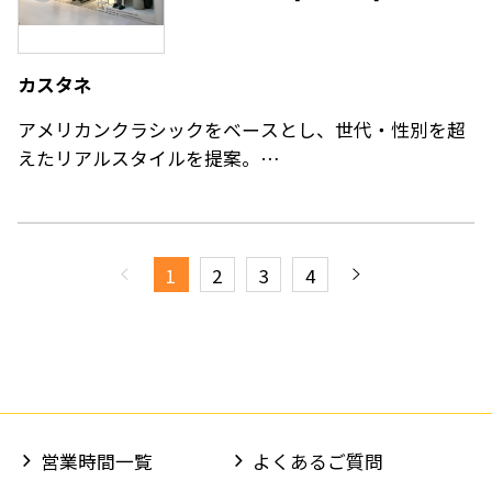
し、定番ものからトレンドものまで幅広いアイテムを
取り揃えています。
カスタネ
アメリカンクラシックをベースとし、世代・性別を超
えたリアルスタイルを提案。
メンズレディース幅広い客層に向けたユニセックスブ
ランド「WHIMSIC」も展開します。
しなやかに進化し続ける感性。永遠に未完成の個性。
1
2
3
4
文化も年齢も性別も超えて、日常のすべての瞬間を、
鮮やかに彩る。
思い込みやルールに縛られることなく、どこまでも自
然体で軽やかに自由奔放に自分を表現したいと願うす
べての人たちにイノセントでボーダレスなスタイルを
提案します。
営業時間一覧
よくあるご質問