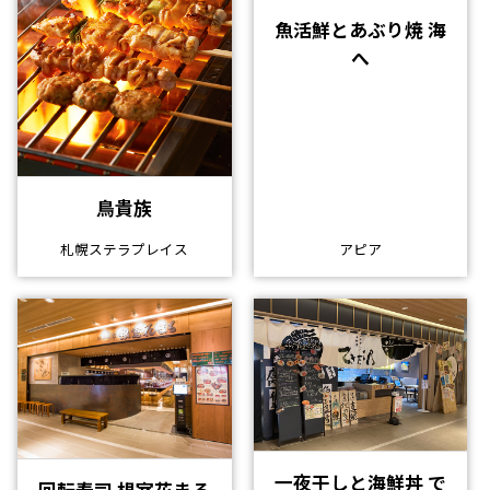
魚活鮮とあぶり焼 海
へ
鳥貴族
札幌ステラプレイス
アピア
一夜干しと海鮮丼 で